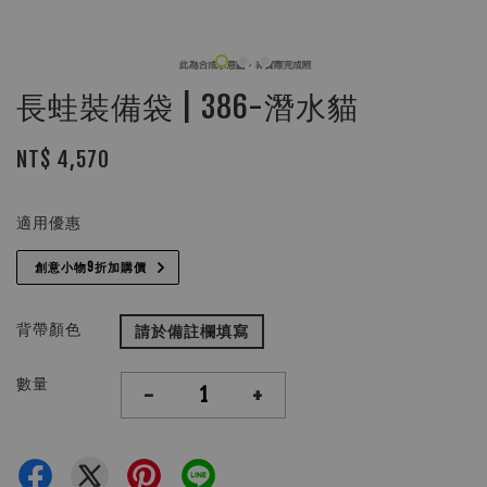
長蛙裝備袋 | 386-潛水貓
NT$ 4,570
適用優惠
創意小物9折加購價
背帶顏色
請於備註欄填寫
數量
-
+