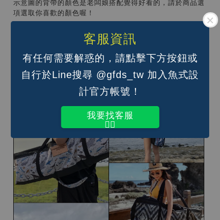
示意圖的背帶的顏色是老闆娘搭配覺得好看的，請於商品選
項選取你喜歡的顏色喔！
背法如下：
客服資訊
單肩背；
雙肩後背（背面還有兩條蓬軟舒適的背帶，不是雙肩背那兩
有任何需要解惑的，請點擊下方按鈕或
條喔）；
手提（單肩背帶調到最短即可）
自行於Line搜尋 @gfds_tw 加入魚式設
計官方帳號！
我要找客服
👆🏽