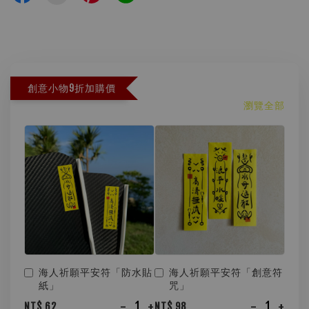
創意小物9折加購價
瀏覽全部
海人祈願平安符「防水貼
海人祈願平安符「創意符
紙」
咒」
-
+
-
+
NT$ 62
NT$ 98