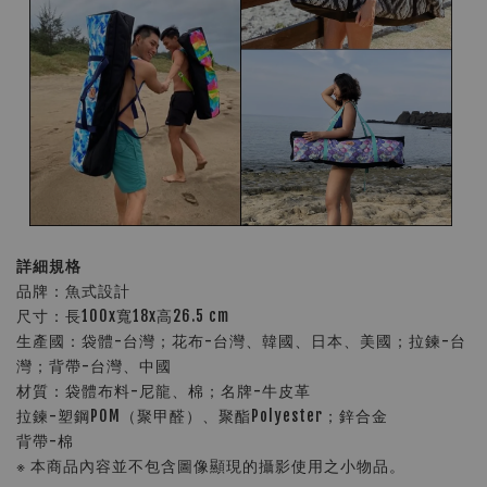
詳細規格
品牌：魚式設計
尺寸：長100x寬18x高26.5 cm
生產國：袋體-台灣；花布-台灣、韓國、日本、美國；拉鍊-台
灣；背帶-台灣、中國
材質：袋體布料-尼龍、棉；名牌-牛皮革
拉鍊-塑鋼POM（聚甲醛）、聚酯Polyester；鋅合金
背帶-棉
※ 本商品內容並不包含圖像顯現的攝影使用之小物品。