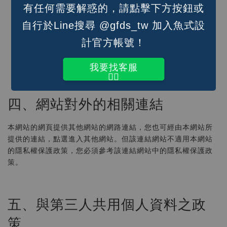
資料採用嚴格的保護措施，只由經過授權的人員才能接觸
有任何需要解惑的，請點擊下方按鈕或
您的個人資料，相關處理人員皆簽有保密合約，如有違反
自行於Line搜尋 @gfds_tw 加入魚式設
保密義務者，將會受到相關的法律處分。
如因業務需要有必要委託其他單位提供服務時，本網站亦
計官方帳號！
會嚴格要求其遵守保密義務，並且採取必要檢查程序以確
定其將確實遵守。
我要找客服
👆🏽
四、網站對外的相關連結
本網站的網頁提供其他網站的網路連結，您也可經由本網站所
提供的連結，點選進入其他網站。但該連結網站不適用本網站
的隱私權保護政策，您必須參考該連結網站中的隱私權保護政
策。
五、與第三人共用個人資料之政
策