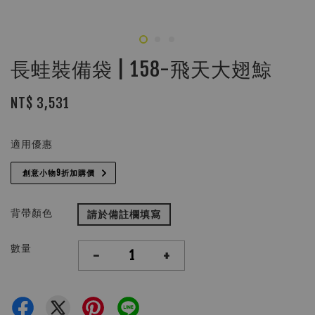
長蛙裝備袋 | 158-飛天大翅鯨
NT$ 3,531
適用優惠
創意小物9折加購價
背帶顏色
請於備註欄填寫
數量
-
+