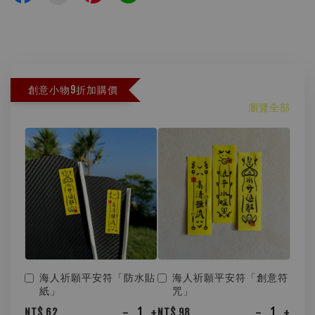
創意小物9折加購價
瀏覽全部
海人祈願平安符「防水貼
海人祈願平安符「創意符
紙」
咒」
-
+
-
+
NT$ 62
NT$ 98