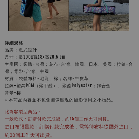
詳細規格
品牌：魚式設計
尺寸：長100x寬18x高26.5 cm
生產國：袋體-台灣；花布-台灣、韓國、日本、美國；拉鍊-台
灣；背帶-台灣、中國
材質：袋體布料-尼龍、棉；名牌-牛皮革
拉鍊-塑鋼POM（聚甲醛）、聚酯Polyester；鋅合金
背帶-棉
※ 本商品內容並不包含圖像顯現的攝影使用之小物品。
此為客製型商品：
一般款式：訂購付款完成後，約15個工作天可到貨。
進口布限量款：訂購付款完成後，需等待布料從國外進口，
約30個工作天可出貨。