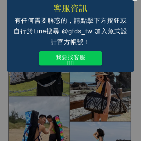
條喔）；
客服資訊
手提（單肩背帶調到最短即可）
有任何需要解惑的，請點擊下方按鈕或
自行於Line搜尋 @gfds_tw 加入魚式設
計官方帳號！
我要找客服
👆🏽