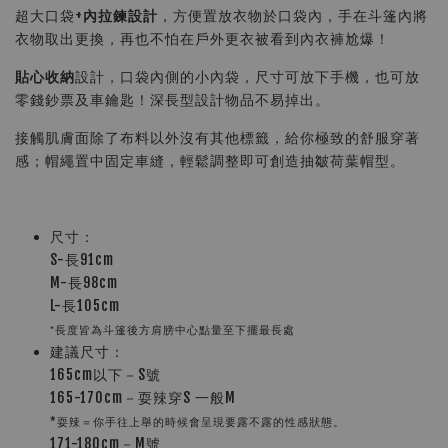
超大口袋+
內拉鍊設計
，方便置放衣物於口袋內，手在斗篷內將
衣物取出更換，再也不怕在戶外更衣被看到內衣褲尬爆！
貼心收納
設計，口袋內側的小內袋，尺寸可放下手機，也可放
零錢鈔票及車鑰匙！深長型設計物品不易掉出。
接觸肌膚面除了布料以外沒有其他標籤，給你極致的舒服穿著
感；帽繩置中固定車縫，輕鬆調整即可創造抽皺荷葉帽型。
尺寸：
S-長91cm
M-長98cm
L-長105cm
*長度皆為斗篷後方肩膀中心點量至下擺最長處
建議尺寸：
165cm以下－S號
165-170cm－耍辣穿S 一般M 
*耍辣＝你手往上舉的時候會呈現要露不露的性感狀態。
171-180cm－M號