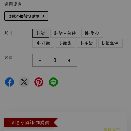
適用優惠
創意小物9折加購價
尺寸
S-染
S-染＋勾紗
M-染少
M-汙微
L-微染
L-多染
L-鯊魚洞
數量
-
+
創意小物9折加購價
瀏覽全部