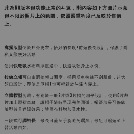
此為NG版本但功能正常的斗篷，NG內容如下方圖片示意
但不限於照片上的範圍，依照嚴重程度已反映於售價
上。
寬擺版型
便於戶外更衣，恰好的長度+前短後長設計，保護了隱
私又顯瘦好活動！
使用
快乾吸水
布料厚度適中，快速吸乾身上水份。
拉鍊立領
可自由調整領口開度，採用反車拉鍊不刮肌膚，超大
領口設計，即使是厚帽T也可輕鬆於斗篷內穿上。
立體帽型
剪裁，有別於一般2片或3片帽的扁平設計，使用8片裁
片加上壓褶車縫，讓帽子隨時呈現完美圓弧；帽簷加長可修飾
臉型兼具遮陽效果；雙層布料增加吸水性。
三段式
可調袖長
，最長可蓋至手腕避免曬黑；最短可縮短至上
臂活動自如。