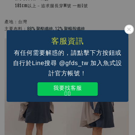
181cm以上－追求腿長穿M號 一般L號
產地：台灣
主要布料：
88% 聚酯纖維, 12% 聚醯胺纖維
客服資訊
有任何需要解惑的，請點擊下方按鈕或
自行於Line搜尋 @gfds_tw 加入魚式設
計官方帳號！
我要找客服
👆🏽