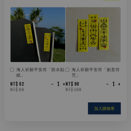
海人祈願平安符「防水貼
海人祈願平安符「創意符
紙」
咒」
-
+
-
+
NT$ 62
NT$ 98
NT$ 69
NT$ 109
加入購物車