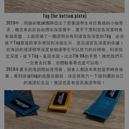
Tag (for bottom plate)
2019年，闆娘的教練團隊提出了想要讓學生有比賽感的小物需
求，概念來自於自由潛水深度賽中，選手下潛到宣告深度時會
有個底盤，上面掛滿了一圈證明你有到達宣告深度的Tag，必須
拔下Tag塞進防寒衣裡回到水面出示，是完成宣告深度的依據！
在海訓的過課標準深度放個讓學生可以努力的目標物，到達指
定深度＞拔下Tag＞返回水面＞比出I'm OK的手勢！雖然我們不
一定會去比賽，但體驗看看也是可以啦！
2019年夏天的海訓開始使用後，很多人都說本來想提早轉身放
棄，看到掛滿tag的底盤在眼前，決定再努力一下拔到屬於自己
的過課紀念品！應該也是有提高過課率啦！