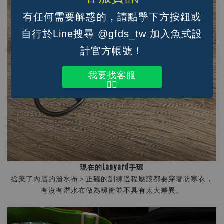
有任何需要解惑的，請點擊下方按鈕或
自行於Line搜尋 @gfds_tw 加入魚式設
計官方帳號！
我要找客服
👆🏽
現在的Lanyard手環
捨棄了內層的潛水布＞正確的訓練過程應該都要穿著防寒衣，
有沒有潛水布做為緩衝並不具有太大差異。