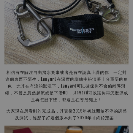
相信有在關注自由潛水賽事或者是有在認真上課的你，一定對
這個東西不陌生，Lanyard在深度的訓練中扮演著十分重要的角
色，尤其在有流的狀況下，Lanyard可以確保你不會偏離導潛
繩，不管是忽然起流或是下潛BO，Lanyard可以讓你再怎麼漂或
是再怎麼下墜，都還是在導潛繩上！
大家現在所看到的完成品，其實從2019年初就開始不停的調整
及測試，經歷了好幾個版本到了2020年才終於定案！